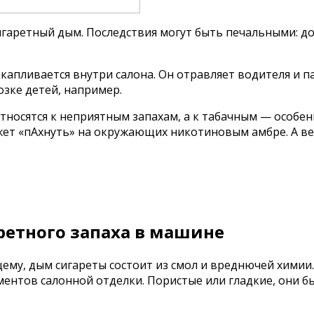
сигаретный дым. Последствия могут быть печальными: до
капливается внутри салона. Он отравляет водителя и п
озке детей, например.
носятся к неприятным запахам, а к табачным — особен
ожет «пАхнуть» на окружающих никотиновым амбре. А в
ретного запаха в машине
му, дым сигареты состоит из смол и вреднючей химии.
ементов салонной отделки. Пористые или гладкие, они 