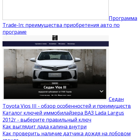
Программа
Trade-In: преимущества приобретения авто по
програме
Седан
Toyota Vios III - обзор особенностей и преимуществ
Каталог ключей иммобилайзера ВАЗ Lada Largus
2012г - выберите правильный ключ
Как выглядит лада калина внутри
Как проверить наличие датчика дождя на лобовом