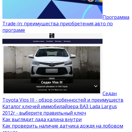
Программа
Trade-In: преимущества приобретения авто по
програме
Седан
Toyota Vios III - обзор особенностей и преимуществ
Каталог ключей иммобилайзера ВАЗ Lada Largus
2012г - выберите правильный ключ
Как выглядит лада калина внутри
Как проверить наличие датчика дождя на лобовом