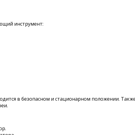
ующий инструмент:
ходится в безопасном и стационарном положении. Такж
еи.
ор.
атора.