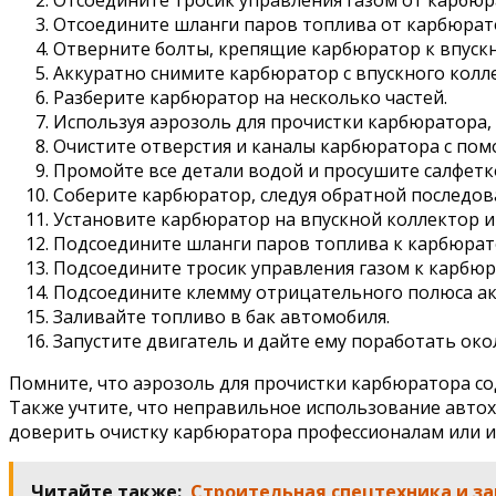
Отсоедините шланги паров топлива от карбюрат
Отверните болты, крепящие карбюратор к впускн
Аккуратно снимите карбюратор с впускного колл
Разберите карбюратор на несколько частей.
Используя аэрозоль для прочистки карбюратора, 
Очистите отверстия и каналы карбюратора с по
Промойте все детали водой и просушите салфетк
Соберите карбюратор, следуя обратной последов
Установите карбюратор на впускной коллектор и
Подсоедините шланги паров топлива к карбюрат
Подсоедините тросик управления газом к карбюр
Подсоедините клемму отрицательного полюса ак
Заливайте топливо в бак автомобиля.
Запустите двигатель и дайте ему поработать око
Помните, что аэрозоль для прочистки карбюратора с
Также учтите, что неправильное использование авто
доверить очистку карбюратора профессионалам или и
Читайте также:
Строительная спецтехника и за