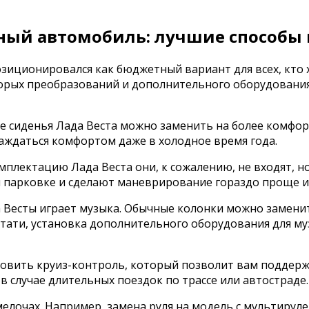
ный автомобиль: лучшие способы 
зиционировался как бюджетный вариант для всех, кто х
рых преобразований и дополнительного оборудования
ые сиденья Лада Веста можно заменить на более комфо
аждаться комфортом даже в холодное время года.
мплектацию Лада Веста они, к сожалению, не входят, н
парковке и сделают маневрирование гораздо проще и 
 Весты играет музыка. Обычные колонки можно замени
ати, установка дополнительного оборудования для муз
новить круиз-контроль, который позволит вам поддерж
 случае длительных поездок по трассе или автостраде.
елочах. Например, замена руля на модель с мультируле