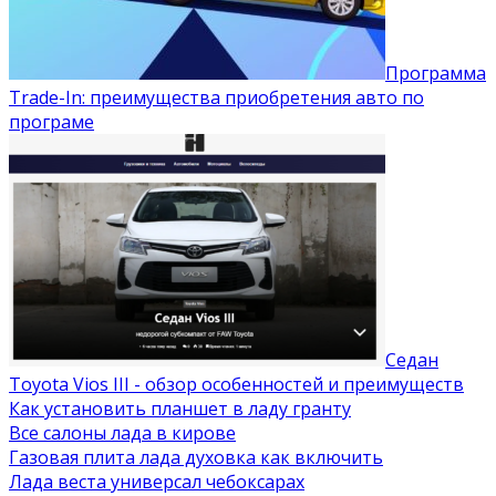
Программа
Trade-In: преимущества приобретения авто по
програме
Седан
Toyota Vios III - обзор особенностей и преимуществ
Как установить планшет в ладу гранту
Все салоны лада в кирове
Газовая плита лада духовка как включить
Лада веста универсал чебоксарах