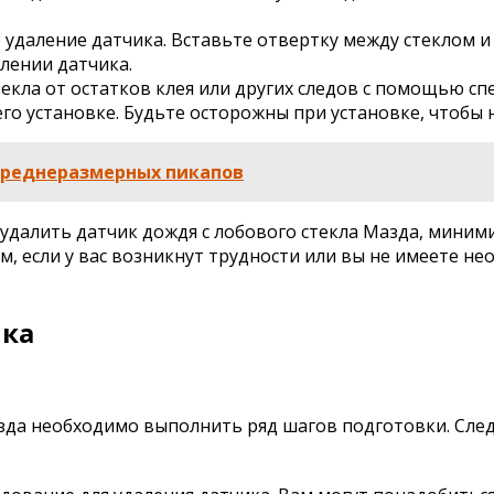
даление датчика. Вставьте отвертку между стеклом и д
лении датчика.
текла от остатков клея или других следов с помощью сп
его установке. Будьте осторожны при установке, чтобы 
 среднеразмерных пикапов
удалить датчик дождя с лобового стекла Мазда, миним
, если у вас возникнут трудности или вы не имеете н
ика
зда необходимо выполнить ряд шагов подготовки. След