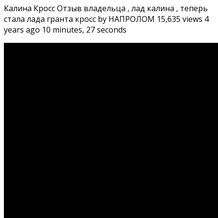
Калина Кросс Отзыв владельца , лад калина , теперь
стала лада гранта кросс by НАПРОЛОМ 15,635 views 4
years ago 10 minutes, 27 seconds