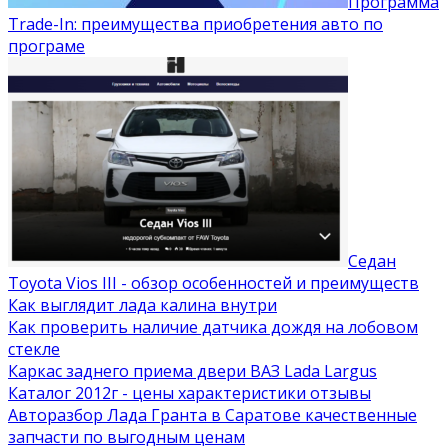
Программа
Trade-In: преимущества приобретения авто по
програме
Седан
Toyota Vios III - обзор особенностей и преимуществ
Как выглядит лада калина внутри
Как проверить наличие датчика дождя на лобовом
стекле
Каркас заднего приема двери ВАЗ Lada Largus
Каталог 2012г - цены характеристики отзывы
Авторазбор Лада Гранта в Саратове качественные
запчасти по выгодным ценам