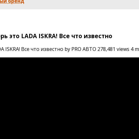
ый бренд
ь это LADA ISKRA! Все что известно
ISKRA! Все что известно by PRO АВТО 278,481 views 4 mo