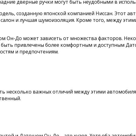
задние дверные ручки могут быть неудобными в исполь
 модель, созданную японской компанией Ниссан. Этот а
салон и лучшая шумоизоляция. Кроме того, между этими
ом Он-До может зависеть от множества факторов. Нек
ут быть привлечены более комфортным и доступным Дат
остям и предпочтениям.
ть несколько важных отличий между этими автомобилям
твенный.
нтой и Датсуном Он-До – это кузов. Хотя оба автомоб