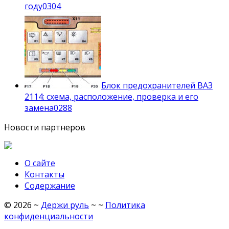
году
0
304
Блок предохранителей ВАЗ
2114: схема, расположение, проверка и его
замена
0
288
Новости партнеров
О сайте
Контакты
Содержание
©
2026
~
Держи руль
~ ~
Политика
конфиденциальности