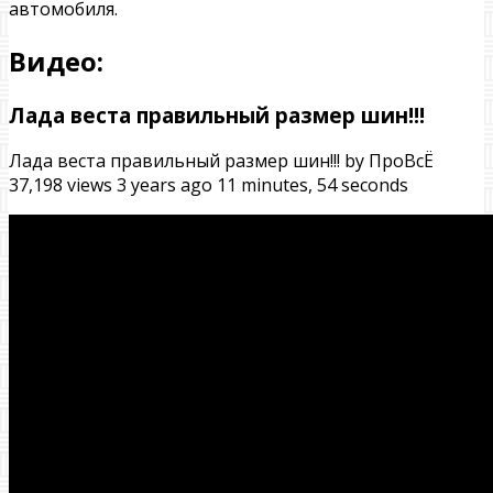
автомобиля.
Видео:
Лада веста правильный размер шин!!!
Лада веста правильный размер шин!!! by ПроВсЁ
37,198 views 3 years ago 11 minutes, 54 seconds