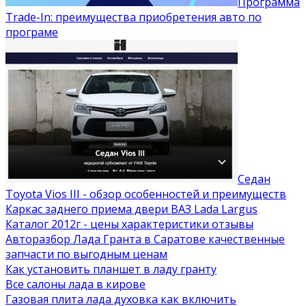
Программа
Trade-In: преимущества приобретения авто по
програме
Седан
Toyota Vios III - обзор особенностей и преимуществ
Каркас заднего приема двери ВАЗ Lada Largus
Каталог 2012г - цены характеристики отзывы
Авторазбор Лада Гранта в Саратове качественные
запчасти по выгодным ценам
Как установить планшет в ладу гранту
Все салоны лада в кирове
Газовая плита лада духовка как включить