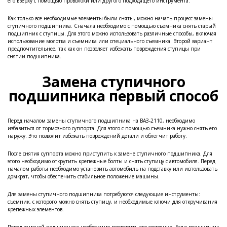
его вверху с помощью проволоки или другого подходящего инструмента.
Как только все необходимые элементы были сняты, можно начать процесс замены
ступичного подшипника. Сначала необходимо с помощью съемника снять старый
подшипник с ступицы. Для этого можно использовать различные способы, включая
использование молотка и съемника или специального съемника. Второй вариант
предпочтительнее, так как он позволяет избежать повреждения ступицы при
снятии подшипника.
Замена ступичного
подшипника первый способ
Перед началом замены ступичного подшипника на ВАЗ-2110, необходимо
избавиться от тормозного суппорта. Для этого с помощью съемника нужно снять его
наружу. Это позволит избежать повреждений детали и облегчит работу.
После снятия суппорта можно приступить к замене ступичного подшипника. Для
этого необходимо открутить крепежные болты и снять ступицу с автомобиля. Перед
началом работы необходимо установить автомобиль на подставку или использовать
домкрат, чтобы обеспечить стабильное положение машины.
Для замены ступичного подшипника потребуются следующие инструменты:
съемник, с которого можно снять ступицу, и необходимые ключи для откручивания
крепежных элементов.