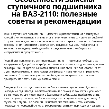
ступичного подшипника
на ВАЗ-2110: полезные
советы и рекомендации
Замена ступичного подшипника — достаточно распространенная процедура, с
которой многие водители сталкиваются в течение эксплуатации своих автомобилей.
В случае, если подшипник износился или вышел из строя, его замена необходима
для сохранения надежности и безопасности вождения. Однако, чтобы успешно
выполнить эту задачу, необходимо быть осведомленным о необходимых
инструментах и процессе замены.
Первый шаг при замене ступичного подшипника — подготовка необходимых
инструментов. Для работы потребуются: съемник ступичных подшипников, ключи
для откручивания крепежных болтов, специальные съемники для избавления от
ступичного элемента, а также кольца для фиксации подшипника в правильном
положении. В случае, если у вас нет необходимого инструмента, его можно
приобрести или взять в аренду в автомагазине.
Следующий шаг — подготовить автомобиль к замене подшипника. Для этого
необходимо поднять заднюю часть автомобиля с помощью домкрата и установить
его на подставки для уверенности в безопасности работ. Далее необходимо снять
колесо и суппорт тормоза, чтобы получить доступ к ступичному подшипнику. В
случае, если ступичной подшипник необходимо заменить, чтобы избежать
повреждения тормозной системы, рекомендуется снять суппорт с диска и закрепить