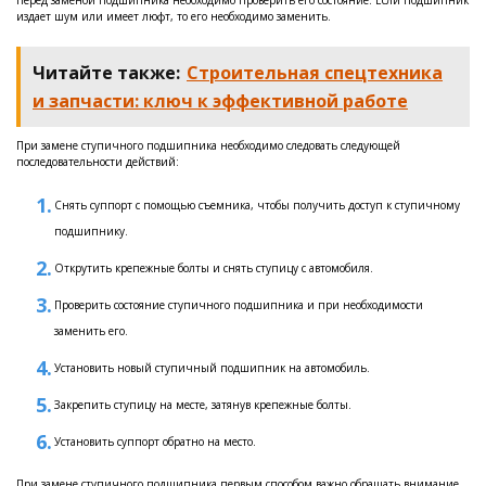
Перед заменой подшипника необходимо проверить его состояние. Если подшипник
издает шум или имеет люфт, то его необходимо заменить.
Читайте также:
Строительная спецтехника
и запчасти: ключ к эффективной работе
При замене ступичного подшипника необходимо следовать следующей
последовательности действий:
Снять суппорт с помощью съемника, чтобы получить доступ к ступичному
подшипнику.
Открутить крепежные болты и снять ступицу с автомобиля.
Проверить состояние ступичного подшипника и при необходимости
заменить его.
Установить новый ступичный подшипник на автомобиль.
Закрепить ступицу на месте, затянув крепежные болты.
Установить суппорт обратно на место.
При замене ступичного подшипника первым способом важно обращать внимание