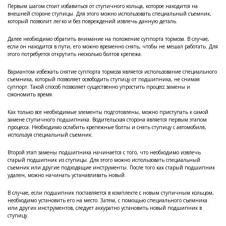
Первым шагом стоит избавиться от ступичного кольца, которое находится на
внешней стороне ступицы. Для этого можно использовать специальный съемник,
который позволит легко и без повреждений извлечь данную деталь.
Далее необходимо обратить внимание на положение суппорта тормоза. В случае,
если он находится в пути, его можно временно снять, чтобы не мешал работать. Для
этого потребуется открутить несколько болтов крепежа.
Вариантом избежать снятие суппорта тормоза является использование специального
съемника, который позволяет освободить ступицу от подшипника, не снимая
суппорт. Такой способ позволяет существенно упростить процесс замены и
сэкономить время.
Как только все необходимые элементы подготовлены, можно приступать к самой
замене ступичного подшипника. Водительская сторона является первым этапом
процесса. Необходимо ослабить крепежные болты и снять ступицу с автомобиля,
используя специальный съемник.
Второй этап замены подшипника начинается с того, что необходимо извлечь
старый подшипник из ступицы. Для этого можно использовать специальный
съемник или другие подходящие инструменты. После того как старый подшипник
удален, можно начинать устанавливать новый.
В случае, если подшипник поставляется в комплекте с новым ступичным кольцом,
необходимо установить его на место. Затем, с помощью специального съемника
или других инструментов, следует аккуратно установить новый подшипник в
ступицу.