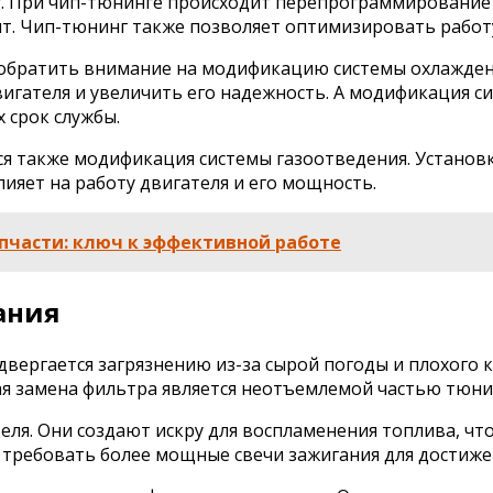
. При чип-тюнинге происходит перепрограммирование 
т. Чип-тюнинг также позволяет оптимизировать работу
т обратить внимание на модификацию системы охлажден
вигателя и увеличить его надежность. А модификация 
 срок службы.
ся также модификация системы газоотведения. Установ
ияет на работу двигателя и его мощность.
пчасти: ключ к эффективной работе
ания
одвергается загрязнению из-за сырой погоды и плохого 
ая замена фильтра является неотъемлемой частью тюни
еля. Они создают искру для воспламенения топлива, чт
 требовать более мощные свечи зажигания для достиж