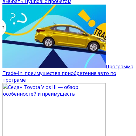
выбрать Hyundai с пробегом
Программа
Trade-In: преимущества приобретения авто по
програме