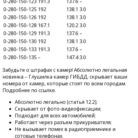
0-280-150-123
191.3
137.6
–
0-280-150-125
192
138.1
3.0
0-280-150-126
192
138.1
3.0
0-280-150-128
167.1
120.2
3.0
0-280-150-129
191.3
137.6
–
0-280-150-130
192
138.1
3.0
0-280-150-133
191.3
137.6
–
0-280-150-135
–
147.4
3.0
Забудьте о штрафах с камер! Абсолютно легальная
новинка – Глушилка камер ГИБДД, скрывает ваши
номера от камер, которые стоят по всем городам.
Подробнее по ссылке.
Абсолютно легально (статья 12.2);
Скрывает от фото-видеофиксации;
Подходит для всех автомобилей;
Работает через разъем прикуривателя;
Не вызывает помех в радиоприемнике и
сотовых телефонах.