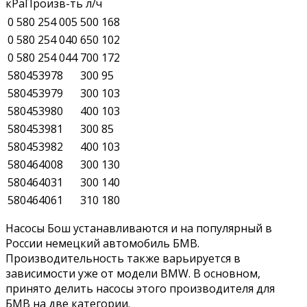
кРаПроизв-ть л/ч
0 580 254 005
500
168
0 580 254 040
650
102
0 580 254 044
700
172
580453978
300
95
580453979
300
103
580453980
400
103
580453981
300
85
580453982
400
103
580464008
300
130
580464031
300
140
580464061
310
180
Насосы Бош устанавливаются и на популярный в
России немецкий автомобиль БМВ.
Производительность также варьируется в
зависимости уже от модели BMW. В основном,
принято делить насосы этого производителя для
БМВ на две категории.