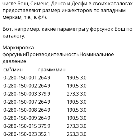
числе Бош, Сименс, Денсо и Делфи в своих каталогах
предоставляют размер инжекторов по западным
меркам, т.е., в ф/ч.
Вот, например, какие параметры у форсунок Бош по
каталогу.
Маркировка
форсункиПроизводительностьНоминальное
давление
см³/мин
грамм/мин
0-280-150-001
264.9
190.5
3.0
0-280-150-002
264.9
190.5
3.0
0-280-150-003
379.9
273.3
3.0
0-280-150-007
264.9
190.5
3.0
0-280-150-008
264.9
190.5
3.0
0-280-150-009
264.9
190.5
3.0
0-280-150-015
379.9
273.3
3.0
0-280-150-023
352.1
253.3
3.0