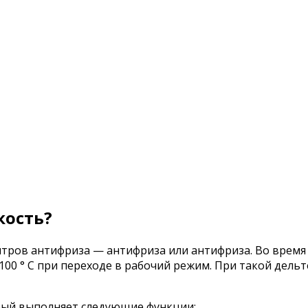
кость?
итров антифриза — антифриза или антифриза. Во время
 +100 ° C при переходе в рабочий режим. При такой дел
рый выполняет следующие функции: