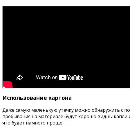
Использование картона
Даже самую маленькую утечку можно обнаружить с пом
пребывания на материале будут хорошо видны капли и
что будет намного проще.