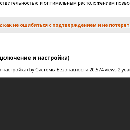
увствительностью и оптимальным расположением позво
: как не ошибиться с подтверждением и не потерят
дключение и настройка)
астройка) by Системы Безопасности 20,574 views 2 years