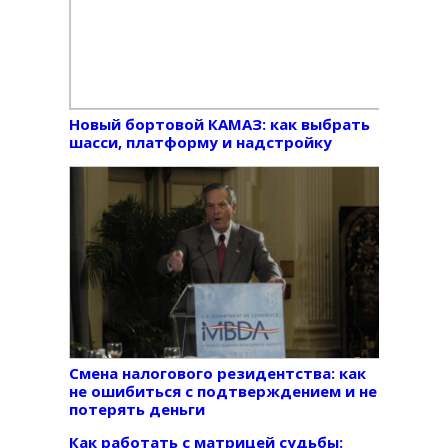
Новый бортовой КАМАЗ: как выбрать
шасси, платформу и надстройку
Смена налогового резидентства: как
не ошибиться с подтверждением и не
потерять деньги
Как работать с матрицей судьбы: