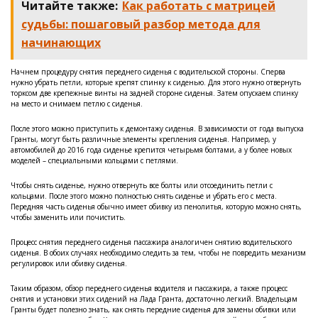
Читайте также:
Как работать с матрицей
судьбы: пошаговый разбор метода для
начинающих
Начнем процедуру снятия переднего сиденья с водительской стороны. Сперва
нужно убрать петли, которые крепят спинку к сиденью. Для этого нужно отвернуть
торксом две крепежные винты на задней стороне сиденья. Затем опускаем спинку
на место и снимаем петлю с сиденья.
После этого можно приступить к демонтажу сиденья. В зависимости от года выпуска
Гранты, могут быть различные элементы крепления сиденья. Например, у
автомобилей до 2016 года сиденье крепится четырьмя болтами, а у более новых
моделей – специальными кольцами с петлями.
Чтобы снять сиденье, нужно отвернуть все болты или отсоединить петли с
кольцами. После этого можно полностью снять сиденье и убрать его с места.
Передняя часть сиденья обычно имеет обивку из пенолитья, которую можно снять,
чтобы заменить или почистить.
Процесс снятия переднего сиденья пассажира аналогичен снятию водительского
сиденья. В обоих случаях необходимо следить за тем, чтобы не повредить механизм
регулировок или обивку сиденья.
Таким образом, обзор переднего сиденья водителя и пассажира, а также процесс
снятия и установки этих сидений на Лада Гранта, достаточно легкий. Владельцам
Гранты будет полезно знать, как снять передние сиденья для замены обивки или