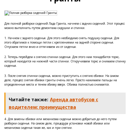
Для полной разборки сидений Лада Гранта, начнем с задних сидений. Этот процесс
можно выполнить путем демонтажа сидушки и спинки.
1. Начнем с заднего сиденья. Для этого необходимо снять подушку сиденья. Для
этого обратимся к помощи петли с креплениями на задней стороне сиденья.
Опускаем петли вниз и оттягиваем их от сиденья.
2. Теперь перейдем к снятию спинки сиденья. Для этого нам понадобится торкс,
который находится на нижней части спинки. Откручиваем торкс и снимаем спинку
сиденья.
3. После снятия спинки сиденья, можно приступить к снятию обивки. На самом
деле, процесс снятия обивки гранты очень легко. Просто нажимаем пальцы на
определенные места и тянем обивку вверх. Обивка полностью снимается.
Читайте также:
Аренда автобусов с
водителем: преимущества
4. Для замены обивки или механизма сиденья можно добраться до него путем
разборки сиденья. На самом деле, процедура установки новой обивки или
механизма сиденья такая же, как и при снятии.