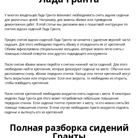
У многих владельцев Лада Гранта возникает необходимость снять задние сиденья
для различных целей. Например, для замены обивки или проведения
демонтажных работ. В этой статье мы расскажем вам о пошаговой инструкции по
снятию задних сидений Лада Гранта.
Процесс снятия задних сидений Лада Гранта начинается с удаления верхней части
сидушек. Для этого необходимо поднять обивку и отсоединить ее от креплений.
Обивка зафиксирована специальными кольцами, которые можно легко снять с
помощью плоской отвертки или другого подходящего инструмента.
После снятия обивки можно перейти к снятию нижней части сидений. Для этого
необходимо найти крепления, которые фиксируют сиденье на месте. Обычно они
расположены снизу, вблизи передних спинок. Кольца или петли креплений могут
быть закрытыми или открытыми. Если они закрыты, то необходимо их открыть,
чтобы освободить крепления.
После снятия креплений необходимо аккуратно снять сиденье с места. В некоторых
моделях Лада Гранта для этого может потребоваться небольшое повышение
передних спинок. Если сиденье плотно прилегает к месту, то его можно снять без
помощи повышения спинок. В этом случае необходимо просто аккуратно поднять
сиденье и вытянуть его из креплений.
Полная разборка сидений
Гранты