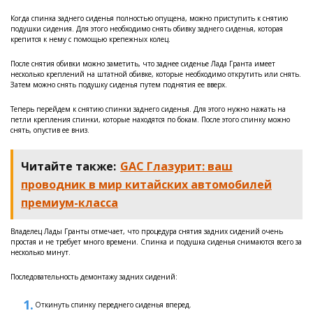
Когда спинка заднего сиденья полностью опущена, можно приступить к снятию
подушки сидения. Для этого необходимо снять обивку заднего сиденья, которая
крепится к нему с помощью крепежных колец.
После снятия обивки можно заметить, что заднее сиденье Лада Гранта имеет
несколько креплений на штатной обивке, которые необходимо открутить или снять.
Затем можно снять подушку сиденья путем поднятия ее вверх.
Теперь перейдем к снятию спинки заднего сиденья. Для этого нужно нажать на
петли крепления спинки, которые находятся по бокам. После этого спинку можно
снять, опустив ее вниз.
Читайте также:
GAC Глазурит: ваш
проводник в мир китайских автомобилей
премиум-класса
Владелец Лады Гранты отмечает, что процедура снятия задних сидений очень
простая и не требует много времени. Спинка и подушка сиденья снимаются всего за
несколько минут.
Последовательность демонтажу задних сидений:
Откинуть спинку переднего сиденья вперед.