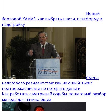
Новый
бортовой КАМАЗ: как выбрать шасси, платформу и
надстройку
Смена
налогового резидентства: как не ошибиться с
подтверждением и не потерять деньги
Как работать с матрицей судьбы: пошаговый разбор
метода для начинающих