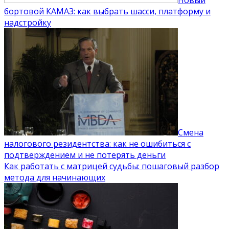
бортовой КАМАЗ: как выбрать шасси, платформу и
надстройку
Смена
налогового резидентства: как не ошибиться с
подтверждением и не потерять деньги
Как работать с матрицей судьбы: пошаговый разбор
метода для начинающих