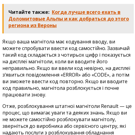
Читайте также:
Когда лучше всего ехать в
Доломитовые Альпы и как добраться до этого
региона из Вероны
Якщо ваша магнітола має кодування вводу, ви
можете спробувати ввести код самостійно. Зазвичай
такий код складається з чотирьох цифр і показується
на дисплеї магнітоли, коли ви вводите його
неправильно. Якщо ви ввели код невірно, на дисплеї
з’явиться повідомлення «ERROR» або «CODE», а потім
ви зможете ввести код повторно. Якщо ви вводите
код правильно, магнітола розблокується і почне
працювати знову.
Отже, розблокування штатної магнітоли Renault — це
процес, що вимагає уваги та деяких знань. Якщо ви
не можете самостійно розблокувати магнітолу,
зверніться до виробника або сервісного центру, які
надають послуги з розблокування обладнання