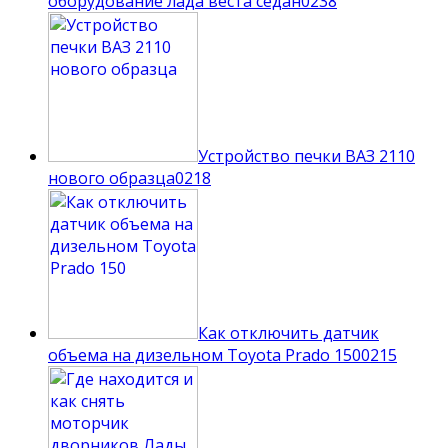
оборудование лада веста седан
0
238
Устройство печки ВАЗ 2110
нового образца
0
218
Как отключить датчик
объема на дизельном Toyota Prado 150
0
215