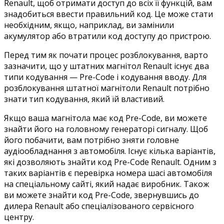
Renault, щоб отримати доступ до всіх її функцій, вам
знадобиться ввести правильний код. Це може стати
необхідним, якщо, наприклад, ви замінили
акумулятор або втратили код доступу до пристрою.
Перед тим як почати процес розблокування, варто
зазначити, що у штатних магнітол Renault існує два
типи кодування — Pre-Code і кодування вводу. Для
розблокування штатної магнітоли Renault потрібно
знати тип кодування, який їй властивий.
Якщо ваша магнітола має код Pre-Code, ви можете
знайти його на головному генераторі сигналу. Щоб
його побачити, вам потрібно зняти головне
аудіообладнання з автомобіля. Існує кілька варіантів,
які дозволяють знайти код Pre-Code Renault. Одним з
таких варіантів є перевірка номера шасі автомобіля
на спеціальному сайті, який надає виробник. Також
ви можете знайти код Pre-Code, звернувшись до
дилера Renault або спеціалізованого сервісного
центру.