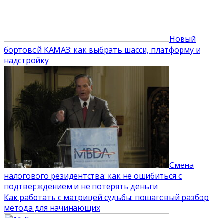
Новый
бортовой КАМАЗ: как выбрать шасси, платформу и
надстройку
Смена
налогового резидентства: как не ошибиться с
подтверждением и не потерять деньги
Как работать с матрицей судьбы: пошаговый разбор
метода для начинающих