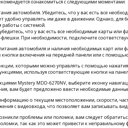
екомендуется ознакомиться с следующими моментами:
ния автомобиля. Убедитесь, что у вас есть все необхо
ет удобно управлять им даже в движении. Однако, для 
 работы с системой.
едитесь, что у вас есть все необходимые карты или фа
B-флешки. При необходимости, подключите соответствую
питания автомобиля и наличия необходимых карт или ф
 кнопки включения на передней панели или с помощью
ункции, которыми можно управлять с помощью нажатия 
нкциями, используя соответствующие кнопки на панели
кциями Mystery MDD-6270NV, выберите иконку навигац
ния, вам будет предложено ввести необходимые данные
нформацию о текущем местоположении, скорости, часто
ения с видеовхода, что позволяет вам записывать виде
возникли проблемы или поломки, вам следует обратить
y поломки, так как это может привести к неправильном