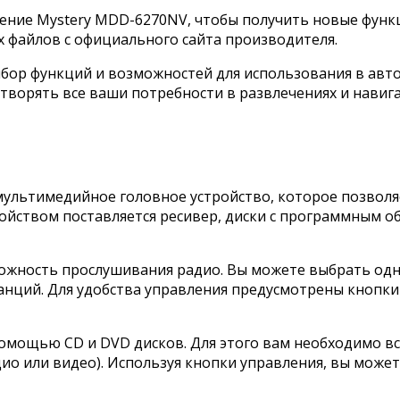
ние Mystery MDD-6270NV, чтобы получить новые функц
 файлов с официального сайта производителя.
бор функций и возможностей для использования в авт
ворять все ваши потребности в развлечениях и навигац
мультимедийное головное устройство, которое позволя
ойством поставляется ресивер, диски с программным о
ожность прослушивания радио. Вы можете выбрать одну 
анций. Для удобства управления предусмотрены кнопки
омощью CD и DVD дисков. Для этого вам необходимо вст
дио или видео). Используя кнопки управления, вы може