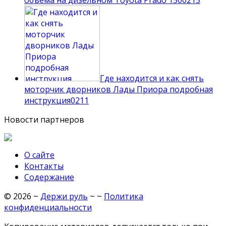
объема на дизельном Toyota Prado 150
0
215
Где находится и как снять
моторчик дворников Лады Приора подробная
инструкция
0
211
Новости партнеров
О сайте
Контакты
Содержание
©
2026
~
Держи руль
~ ~
Политика
конфиденциальности