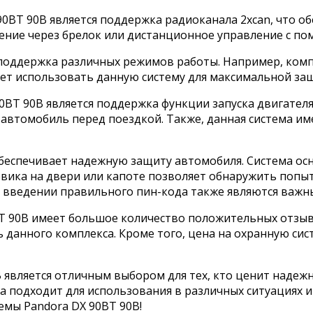
0BT 90B является поддержка радиоканала 2xcan, что о
чение через брелок или дистанционное управление с п
я поддержка различных режимов работы. Например, ком
ет использовать данную систему для максимальной защ
BT 90B является поддержка функции запуска двигателя
 автомобиль перед поездкой. Также, данная система им
обеспечивает надежную защиту автомобиля. Система ос
евика на двери или капоте позволяет обнаружить попы
и введении правильного пин-кода также являются важ
0BT 90B имеет большое количество положительных отзы
 данного комплекса. Кроме того, цена на охранную сис
 является отличным выбором для тех, кто ценит надежн
 подходит для использования в различных ситуациях и 
мы Pandora DX 90BT 90B!