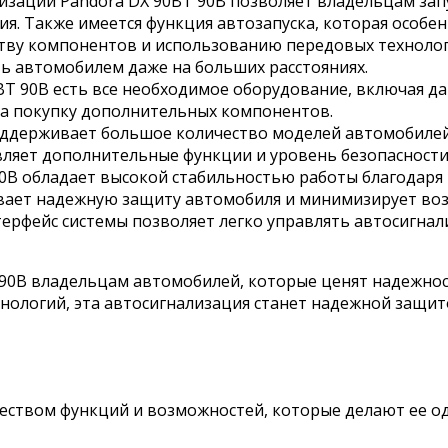
изации Pandora DX 90BT 90B позволяет владельцам за
. Также имеется функция автозапуска, которая особен
тву компонентов и использованию передовых технологи
ть автомобилем даже на больших расстояниях.
BT 90B есть все необходимое оборудование, включая дат
на покупку дополнительных компонентов.
оддерживает большое количество моделей автомобилей,
ляет дополнительные функции и уровень безопасности
0B обладает высокой стабильностью работы благодаря
вает надежную защиту автомобиля и минимизирует во
ерфейс системы позволяет легко управлять автосигнал
90B владельцам автомобилей, которые ценят надежност
нологий, эта автосигнализация станет надежной защит
жеством функций и возможностей, которые делают ее о