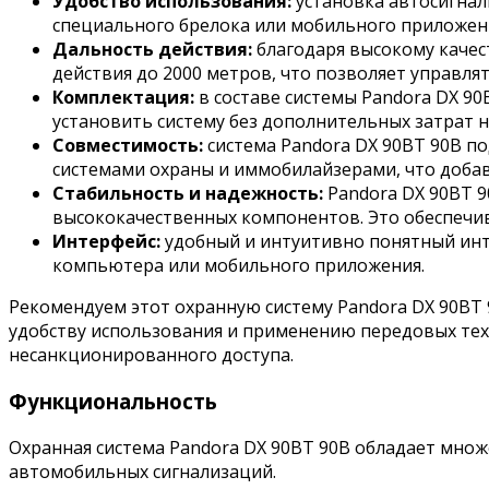
Удобство использования:
установка автосигнал
специального брелока или мобильного приложения
Дальность действия:
благодаря высокому качес
действия до 2000 метров, что позволяет управля
Комплектация:
в составе системы Pandora DX 90
установить систему без дополнительных затрат 
Совместимость:
система Pandora DX 90BT 90B п
системами охраны и иммобилайзерами, что добав
Стабильность и надежность:
Pandora DX 90BT 9
высококачественных компонентов. Это обеспечи
Интерфейс:
удобный и интуитивно понятный инт
компьютера или мобильного приложения.
Рекомендуем этот охранную систему Pandora DX 90BT 
удобству использования и применению передовых тех
несанкционированного доступа.
Функциональность
Охранная система Pandora DX 90BT 90B обладает мно
автомобильных сигнализаций.