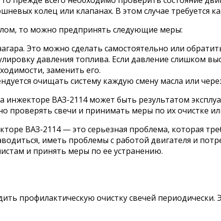
, то прежде всего необходимо проверить состояние дви
шневых колец или клапанах. В этом случае требуется к
аслом, то можно предпринять следующие меры:
нагара. Это можно сделать самостоятельно или обратить
лировку давления топлива. Если давление слишком высо
ходимости, заменить его.
ндуется очищать систему каждую смену масла или чер
на инжекторе ВАЗ-2114 может быть результатом эксплу
рно проверять свечи и принимать меры по их очистке ил
кторе ВАЗ-2114 — это серьезная проблема, которая тре
аводиться, иметь проблемы с работой двигателя и потр
листам и принять меры по ее устранению.
ить профилактическую очистку свечей периодически. Э