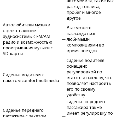
автомобиля, такие как
расход топлива,
пробег и многое
другое.
Автолюбители музыки
Вы сможете
оценят наличие
наслаждаться
аудиосистемы с FM/AM
—
любимыми
радио и возможностью
композициями во
проигрывания музыки с
время поездок.
SD-карты.
сиденье водителя
оснащено
регулировкой по
Сиденье водителя с
—
высоте и наклону, что
пакетом comfortmultimedia
позволяет настроить
его по своему
удобству.
сиденье переднего
пассажира также
Сиденье переднего
имеет регулировку по
пассажира с пакетом
—