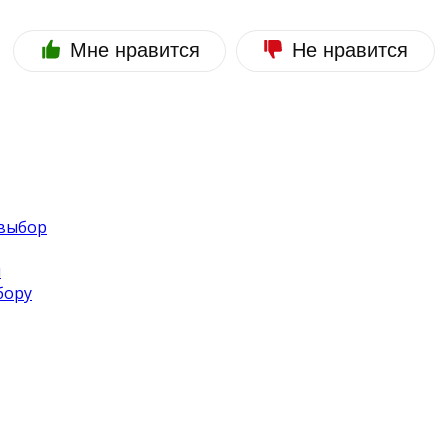
Мне нравится
Не нравится
 выбор
я
бору