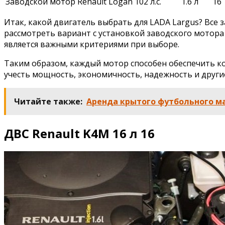
Заводской мотор Renault Logan
102 л.с.
1.6 л
16
Итак, какой двигатель выбрать для LADA Largus? Все
рассмотреть вариант с установкой заводского мотора
является важными критериями при выборе.
Таким образом, каждый мотор способен обеспечить ко
учесть мощность, экономичность, надежность и други
Читайте также:
Аренда крытого футбольного ма
ДВС Renault K4M 16 л 16