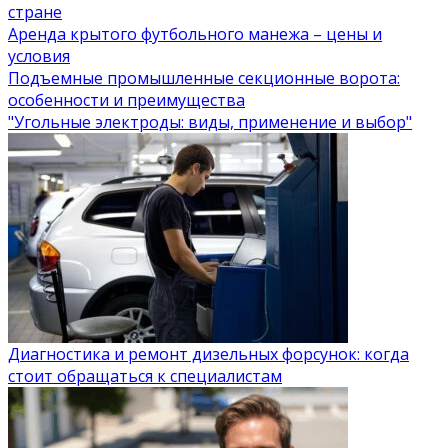
стране
Аренда крытого футбольного манежа – цены и
условия
Подъемные промышленные секционные ворота:
особенности и преимущества
"Угольные электроды: виды, применение и выбор"
Диагностика и ремонт дизельных форсунок: когда
стоит обращаться к специалистам