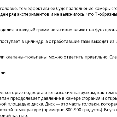
к головке, тем эффективнее будет заполнение камеры сг
оведен ряд экспериментов и не выяснилось, что Т-образ
делия, а каждый грамм негативно влияет на функциони
оступает в цилиндр, а отработавшие газы выходят из ц
или клапаны-тюльпаны, можно ответить правильно. Сле
, которые подвергаются высоким нагрузкам, как темпе
лапан преодолевает давление в камере сгорания и отк
й площадью диска. Диск — это часть головки, которая
сокой температуре (примерно 800-900 градусов). Впус
ковой частью.