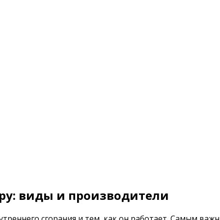
ору: виды и производители
треннего сгорания и тем, как он работает. Самым важ