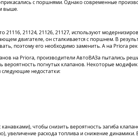
соприкасались с поршнями. Однако современные произв
м выше.
о 21116, 21124, 21126, 21127, используют модернизиро
тающем двигателе, он сталкивается с поршнем. В резул
ть, поэтому его необходимо заменить. А на Priora реко
анов на Priora, производители АвтоВАЗа пытались реш
ась вероятность погнутых клапанов. Некоторые модифи
я следующие недостатки:
 канавками), чтобы снизить вероятность загиба клапано
о), увеличение расхода топлива и снижение динамики. 