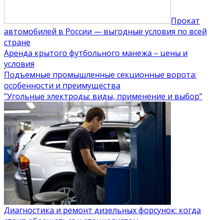
Прокат
автомобилей в России — выгодные условия по всей
стране
Аренда крытого футбольного манежа – цены и
условия
Подъемные промышленные секционные ворота:
особенности и преимущества
"Угольные электроды: виды, применение и выбор"
Диагностика и ремонт дизельных форсунок: когда