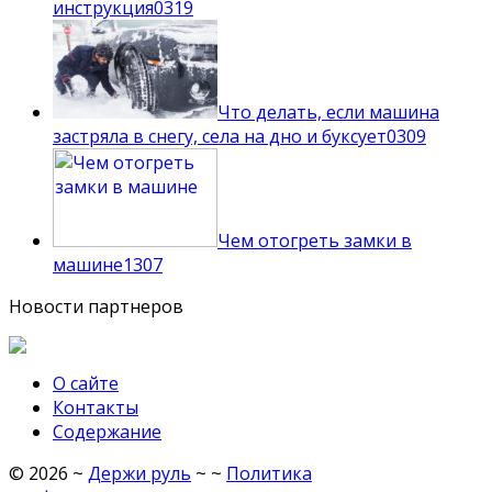
инструкция
0
319
Что делать, если машина
застряла в снегу, села на дно и буксует
0
309
Чем отогреть замки в
машине
1
307
Новости партнеров
О сайте
Контакты
Содержание
©
2026
~
Держи руль
~ ~
Политика