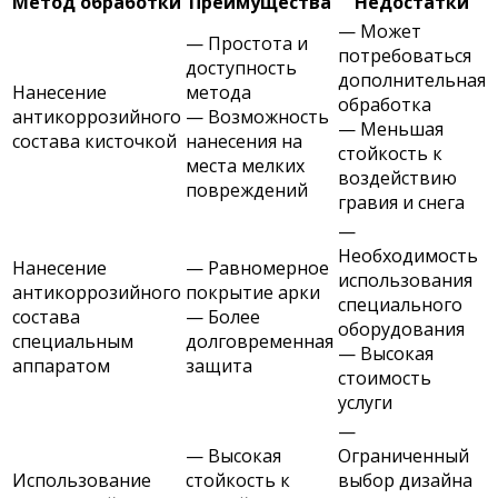
Метод обработки
Преимущества
Недостатки
— Может
— Простота и
потребоваться
доступность
дополнительная
Нанесение
метода
обработка
антикоррозийного
— Возможность
— Меньшая
состава кисточкой
нанесения на
стойкость к
места мелких
воздействию
повреждений
гравия и снега
—
Необходимость
Нанесение
— Равномерное
использования
антикоррозийного
покрытие арки
специального
состава
— Более
оборудования
специальным
долговременная
— Высокая
аппаратом
защита
стоимость
услуги
—
— Высокая
Ограниченный
Использование
стойкость к
выбор дизайна