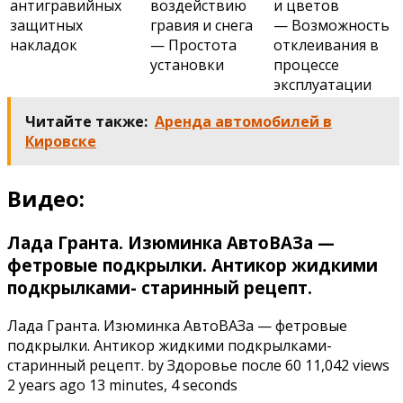
антигравийных
воздействию
и цветов
защитных
гравия и снега
— Возможность
накладок
— Простота
отклеивания в
установки
процессе
эксплуатации
Читайте также:
Аренда автомобилей в
Кировске
Видео:
Лада Гранта. Изюминка АвтоВАЗа —
фетровые подкрылки. Антикор жидкими
подкрылками- старинный рецепт.
Лада Гранта. Изюминка АвтоВАЗа — фетровые
подкрылки. Антикор жидкими подкрылками-
старинный рецепт. by Здоровье после 60 11,042 views
2 years ago 13 minutes, 4 seconds