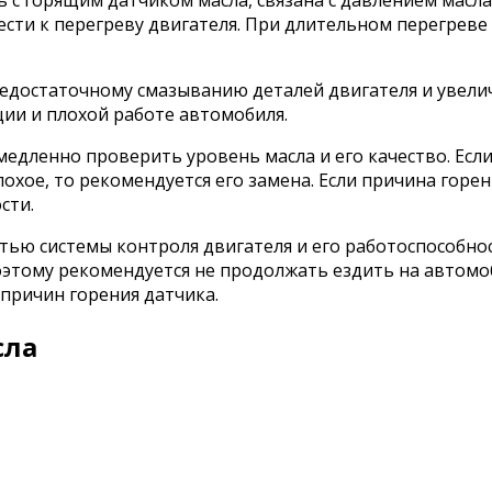
 с горящим датчиком масла, связана с давлением масла
вести к перегреву двигателя. При длительном перегрев
недостаточному смазыванию деталей двигателя и увели
ции и плохой работе автомобиля.
едленно проверить уровень масла и его качество. Если
охое, то рекомендуется его замена. Если причина горен
сти.
тью системы контроля двигателя и его работоспособнос
оэтому рекомендуется не продолжать ездить на автомо
 причин горения датчика.
сла