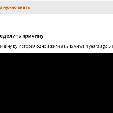
м нужно знать
ределить причину
ину by История одной жиги 81,245 views 4 years ago 5 m