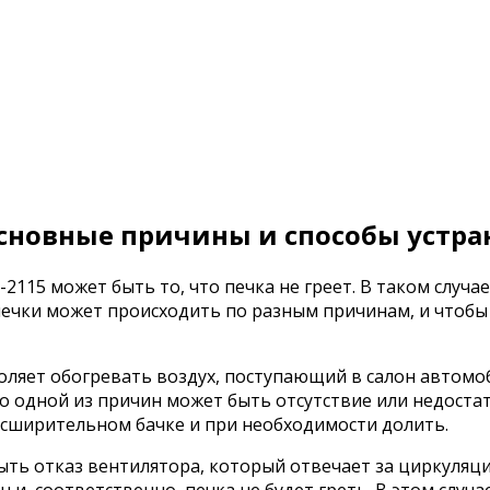
 основные причины и способы устр
115 может быть то, что печка не греет. В таком случа
печки может происходить по разным причинам, и чтобы 
оляет обогревать воздух, поступающий в салон автомоб
 то одной из причин может быть отсутствие или недоста
асширительном бачке и при необходимости долить.
ть отказ вентилятора, который отвечает за циркуляци
н и, соответственно, печка не будет греть. В этом слу