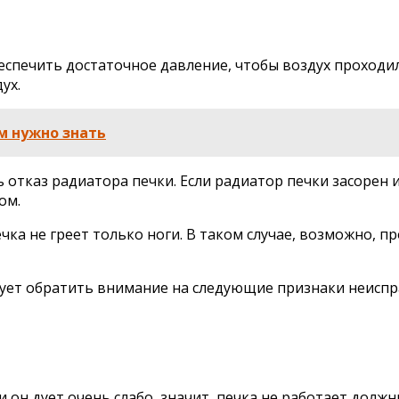
спечить достаточное давление, чтобы воздух проходил 
ух.
м нужно знать
отказ радиатора печки. Если радиатор печки засорен 
ом.
ка не греет только ноги. В таком случае, возможно, п
ледует обратить внимание на следующие признаки неиспр
и он дует очень слабо, значит, печка не работает долж